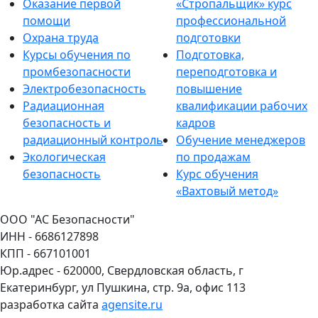
Оказание первой
«Стропальщик» курс
помощи
профессиональной
Охрана труда
подготовки
Курсы обучения по
Подготовка,
промбезопасности
переподготовка и
Электробезопасность
повышение
Радиационная
квалификации рабочих
безопасность и
кадров
радиационный контроль
Обучение менеджеров
Экологическая
по продажам
безопасность
Курс обучения
«Вахтовый метод»
ООО "АС Безопасности"
ИНН - 6686127898
КПП - 667101001
Юр.адрес - 620000, Свердловская область, г
Екатеринбург, ул Пушкина, стр. 9а, офис 113
разработка сайта
agensite.ru