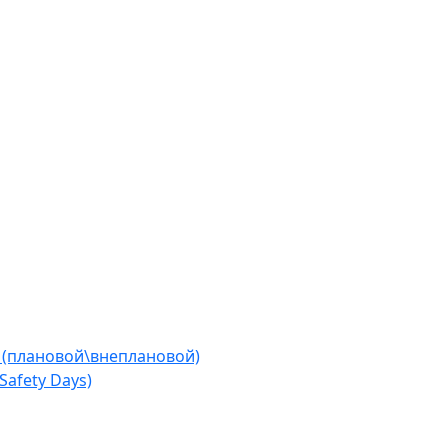
 (плановой\внеплановой)
afety Days)