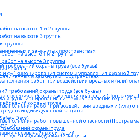
и
бот на высоте 1 и 2 группы
абот на высоте 3 группы
ия группы
раниченных и замкнутых пространствах
абот на высоте 1 и 2 группы
работ на высоте 3 группы
й требований охраны труда (все буквы)
ния группы
 и функционирования системы управления охраной тру
граниченных и замкнутых пространствах
ыполнения работ при воздействии вредных и (или) опа
ний требований охраны труда (все буквы)
выполнения работ повышенной опасности (Программа В
а и функционирования системы управления охраной тр
требований охраны труда
выполнения работ при воздействии вредных и (или) оп
 средств индивидуальной защиты
afety Days)
 выполнения работ повышенной опасности (Программа 
низации
 требований охраны труда
дации чрезвычайных ситуаций
) средств индивидуальной защиты