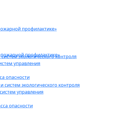
пожарной профилактике»
опожарной профилактике»
 систем экологического контроля
истем управления
са опасности
и систем экологического контроля
систем управления
асса опасности