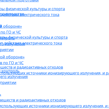
нальной подготовки
ы физической культуры и спорта
роизводстве
действия электрического тока
в
ой обороне»
по ГО и ЧС
ры физической культуры и спорта
онтроль
 действия электрического тока
го излучения
приятии
кой обороне»
в по ГО и ЧС
еществ и радиоактивных отходов
 контроль
использующих источники ионизирующего излучения, и 
его излучения
дприятии
ь
веществ и радиоактивных отходов
 использующих источники ионизирующего излучения, и