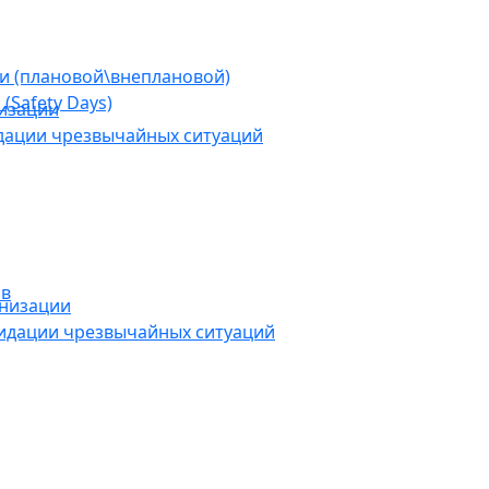
ии (плановой\внеплановой)
(Safety Days)
низации
дации чрезвычайных ситуаций
ов
анизации
видации чрезвычайных ситуаций