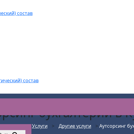
еский) состав
гический) состав
орсинг бухгалтерии
в К
пасности
>
Услуги
>
Другие услуги
>
Аутсорсинг бу