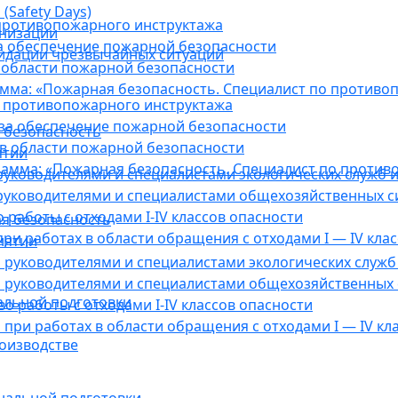
(Safety Days)
противопожарного инструктажа
анизации
а обеспечение пожарной безопасности
видации чрезвычайных ситуаций
 области пожарной безопасности
мма: «Пожарная безопасность. Специалист по противо
 противопожарного инструктажа
за обеспечение пожарной безопасности
 безопасность
в области пожарной безопасности
ятии
амма: «Пожарная безопасность. Специалист по против
уководителями и специалистами экологических служб и
руководителями и специалистами общехозяйственных с
работы с отходами I-IV классов опасности
я безопасность
ри работах в области обращения с отходами I — IV клас
иятии
руководителями и специалистами экологических служб 
 руководителями и специалистами общехозяйственных 
альной подготовки
о работы с отходами I-IV классов опасности
при работах в области обращения с отходами I — IV кл
оизводстве