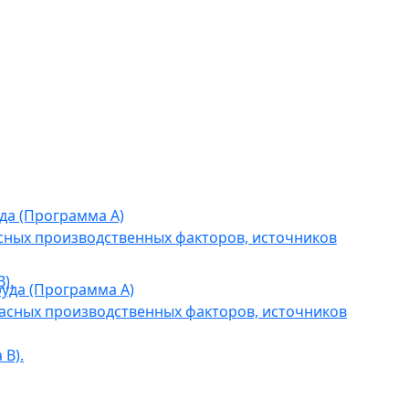
да (Программа А)
сных производственных факторов, источников
).
уда (Программа А)
асных производственных факторов, источников
В).