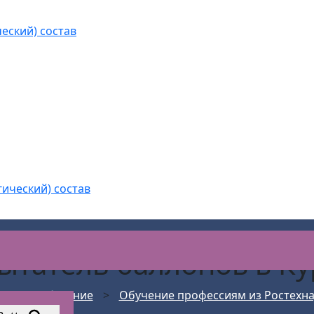
еский) состав
гический) состав
ытатель баллонов
в Ку
 кадры обучение
>
Обучение профессиям из Ростехн