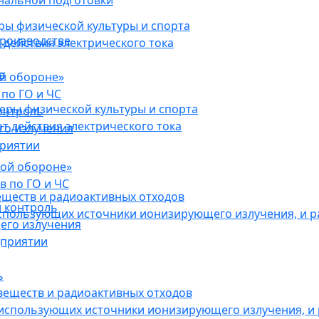
нальной подготовки
ы физической культуры и спорта
роизводстве
действия электрического тока
в
ой обороне»
по ГО и ЧС
ры физической культуры и спорта
онтроль
 действия электрического тока
го излучения
приятии
кой обороне»
в по ГО и ЧС
еществ и радиоактивных отходов
 контроль
использующих источники ионизирующего излучения, и 
его излучения
дприятии
ь
веществ и радиоактивных отходов
 использующих источники ионизирующего излучения, и