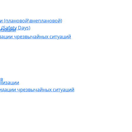
ии (плановой\внеплановой)
(Safety Days)
низации
дации чрезвычайных ситуаций
ов
анизации
видации чрезвычайных ситуаций