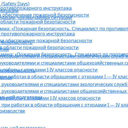
(Safety Days)
противопожарного инструктажа
анизации
а обеспечение пожарной безопасности
видации чрезвычайных ситуаций
 области пожарной безопасности
мма: «Пожарная безопасность. Специалист по противо
 противопожарного инструктажа
за обеспечение пожарной безопасности
 безопасность
в области пожарной безопасности
ятии
амма: «Пожарная безопасность. Специалист по против
уководителями и специалистами экологических служб и
руководителями и специалистами общехозяйственных с
работы с отходами I-IV классов опасности
я безопасность
ри работах в области обращения с отходами I — IV клас
иятии
руководителями и специалистами экологических служб 
 руководителями и специалистами общехозяйственных 
альной подготовки
о работы с отходами I-IV классов опасности
при работах в области обращения с отходами I — IV кл
оизводстве