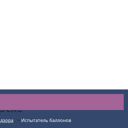
рске
адзора
>
Испытатель баллонов