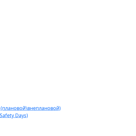
 (плановой\внеплановой)
afety Days)