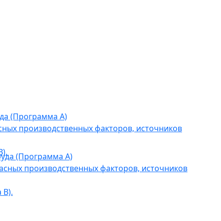
да (Программа А)
сных производственных факторов, источников
).
уда (Программа А)
асных производственных факторов, источников
В).