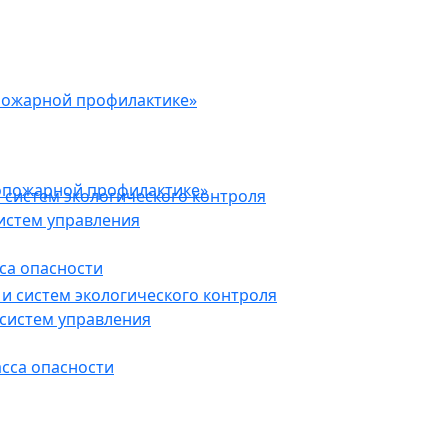
пожарной профилактике»
опожарной профилактике»
 систем экологического контроля
истем управления
са опасности
и систем экологического контроля
систем управления
асса опасности