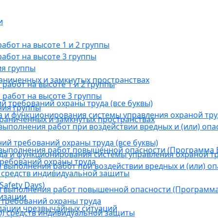
и
бот на высоте 1 и 2 группы
абот на высоте 3 группы
ия группы
раниченных и замкнутых пространствах
абот на высоте 1 и 2 группы
работ на высоте 3 группы
й требований охраны труда (все буквы)
ния группы
 и функционирования системы управления охраной тру
граниченных и замкнутых пространствах
ыполнения работ при воздействии вредных и (или) опа
ний требований охраны труда (все буквы)
выполнения работ повышенной опасности (Программа В
а и функционирования системы управления охраной тр
требований охраны труда
выполнения работ при воздействии вредных и (или) оп
 средств индивидуальной защиты
afety Days)
 выполнения работ повышенной опасности (Программа 
низации
 требований охраны труда
дации чрезвычайных ситуаций
) средств индивидуальной защиты