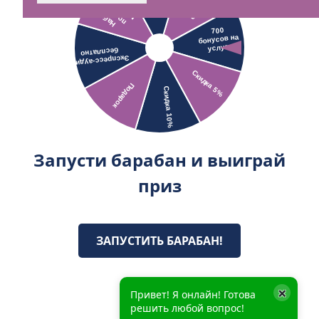
Запусти барабан и выиграй
приз
ЗАПУСТИТЬ БАРАБАН!
×
Привет! Я онлайн! Готова
решить любой вопрос!