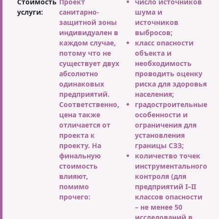
Стоимость
Проект
число источников
услуги:
санитарно-
шума и
защитной зоны
источников
индивидуален в
выбросов;
каждом случае,
класс опасности
потому что не
объекта и
существует двух
необходимость
абсолютно
проводить оценку
одинаковых
риска для здоровья
предприятий.
населения;
Соответственно,
градостроительные
цена также
особенности и
отличается от
ограничения для
проекта к
установления
проекту. На
границы СЗЗ;
финальную
количество точек
стоимость
инструментального
влияют,
контроля (для
помимо
предприятий I–II
прочего:
классов опасности
– не менее 50
исследований в