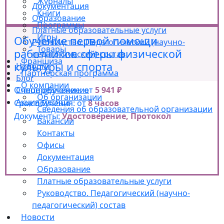
Журналы
Документация
Книги
Образование
Программы
Платные образовательные услуги
Игры
Обучение первой помощи
Руководство. Педагогический (научно-
Товары
работников сферы физической
педагогический) состав
Франшиза
культуры и спорта
Новости
Партнерская программа
Блог
О компании
Очное обучение: от
5 941 ₽
Спецпредложение
Об организации
Акция месяца
Срок обучения: от
8 часов
Сведения об образовательной организации
Документы:
Удостоверение, Протокол
Вакансии
Контакты
Офисы
Документация
Образование
Платные образовательные услуги
Руководство. Педагогический (научно-
педагогический) состав
Новости