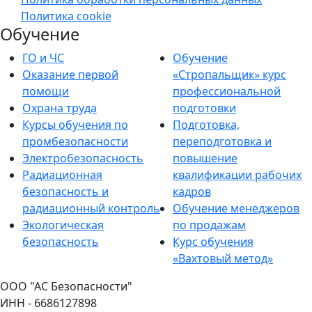
Политика cookie
Обучение
ГО и ЧС
Обучение
Оказание первой
«Стропальщик» курс
помощи
профессиональной
Охрана труда
подготовки
Курсы обучения по
Подготовка,
промбезопасности
переподготовка и
Электробезопасность
повышение
Радиационная
квалификации рабочих
безопасность и
кадров
радиационный контроль
Обучение менеджеров
Экологическая
по продажам
безопасность
Курс обучения
«Вахтовый метод»
ООО "АС Безопасности"
ИНН - 6686127898