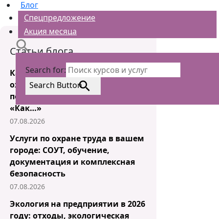
Блог
Спецпредложение
Акция месяца
Статьи блога
Search for:
Как правильно организовать
охрану труда на предприятии:
Search Button
пошаговые ответы на вопросы
«Как…»
07.08.2026
Услуги по охране труда в вашем
городе: СОУТ, обучение,
документация и комплексная
безопасность
07.08.2026
Экология на предприятии в 2026
году: отходы, экологическая