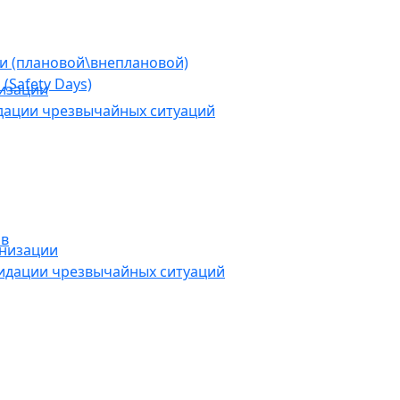
ии (плановой\внеплановой)
(Safety Days)
низации
дации чрезвычайных ситуаций
ов
анизации
видации чрезвычайных ситуаций