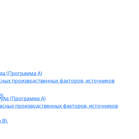
да (Программа А)
сных производственных факторов, источников
).
уда (Программа А)
асных производственных факторов, источников
В).