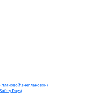
 (плановой\внеплановой)
afety Days)