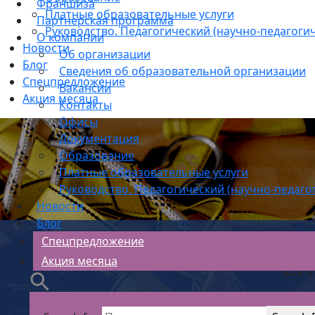
Франшиза
Платные образовательные услуги
Партнерская программа
Руководство. Педагогический (научно-педагогич
О компании
Новости
Об организации
Блог
Сведения об образовательной организации
Спецпредложение
Вакансии
Акция месяца
Контакты
Офисы
Документация
Образование
Платные образовательные услуги
Руководство. Педагогический (научно-педаго
Новости
Блог
Спецпредложение
Сл
Акция месяца
АС Безопасности
>
Рабочие кадр