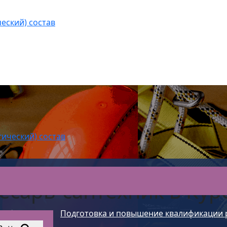
еский) состав
гический) состав
есарь-сантехник
в Кур
ы обучение
>
Подготовка и повышение квалификации 