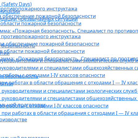
(Safety Days)
противопожарного инструктажа
анизации
а обеспечение пожарной безопасности
видации чрезвычайных ситуаций
 области пожарной безопасности
мма: «Пожарная безопасность. Специалист по противо
 противопожарного инструктажа
за обеспечение пожарной безопасности
 безопасность
в области пожарной безопасности
ятии
амма: «Пожарная безопасность. Специалист по против
уководителями и специалистами экологических служб и
руководителями и специалистами общехозяйственных с
работы с отходами I-IV классов опасности
я безопасность
ри работах в области обращения с отходами I — IV клас
иятии
руководителями и специалистами экологических служб 
 руководителями и специалистами общехозяйственных 
альной подготовки
о работы с отходами I-IV классов опасности
при работах в области обращения с отходами I — IV кл
оизводстве