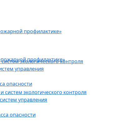
пожарной профилактике»
опожарной профилактике»
 систем экологического контроля
истем управления
са опасности
и систем экологического контроля
систем управления
асса опасности