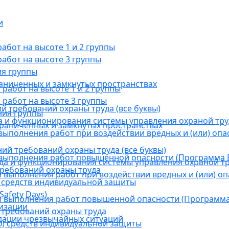
и
бот на высоте 1 и 2 группы
абот на высоте 3 группы
ия группы
раниченных и замкнутых пространствах
абот на высоте 1 и 2 группы
работ на высоте 3 группы
й требований охраны труда (все буквы)
ния группы
 и функционирования системы управления охраной тру
граниченных и замкнутых пространствах
ыполнения работ при воздействии вредных и (или) опа
ний требований охраны труда (все буквы)
выполнения работ повышенной опасности (Программа В
а и функционирования системы управления охраной тр
требований охраны труда
выполнения работ при воздействии вредных и (или) оп
 средств индивидуальной защиты
afety Days)
 выполнения работ повышенной опасности (Программа 
низации
 требований охраны труда
дации чрезвычайных ситуаций
) средств индивидуальной защиты