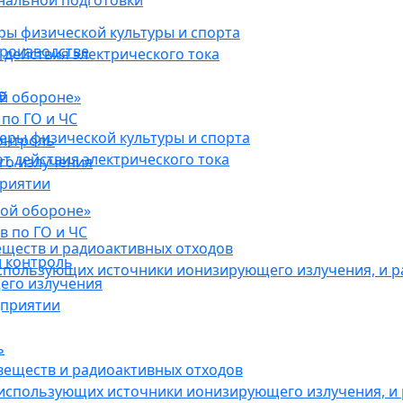
нальной подготовки
ы физической культуры и спорта
роизводстве
действия электрического тока
в
ой обороне»
по ГО и ЧС
ры физической культуры и спорта
онтроль
 действия электрического тока
го излучения
приятии
кой обороне»
в по ГО и ЧС
еществ и радиоактивных отходов
 контроль
использующих источники ионизирующего излучения, и 
его излучения
дприятии
ь
веществ и радиоактивных отходов
 использующих источники ионизирующего излучения, и