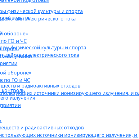
нальной подготовки
ы физической культуры и спорта
роизводстве
действия электрического тока
в
ой обороне»
по ГО и ЧС
ры физической культуры и спорта
онтроль
 действия электрического тока
го излучения
приятии
кой обороне»
в по ГО и ЧС
еществ и радиоактивных отходов
 контроль
использующих источники ионизирующего излучения, и 
его излучения
дприятии
ь
веществ и радиоактивных отходов
 использующих источники ионизирующего излучения, и