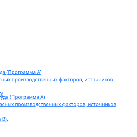
да (Программа А)
сных производственных факторов, источников
).
уда (Программа А)
асных производственных факторов, источников
В).