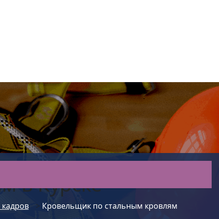
ям
в Курске
 кадров
>
Кровельщик по стальным кровлям