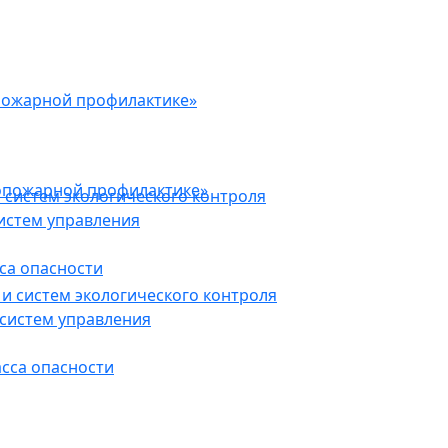
пожарной профилактике»
опожарной профилактике»
 систем экологического контроля
истем управления
са опасности
и систем экологического контроля
систем управления
асса опасности