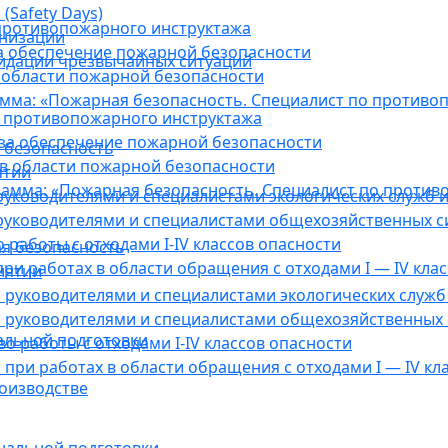
(Safety Days)
противопожарного инструктажа
анизации
а обеспечение пожарной безопасности
видации чрезвычайных ситуаций
 области пожарной безопасности
мма: «Пожарная безопасность. Специалист по противо
 противопожарного инструктажа
за обеспечение пожарной безопасности
 безопасность
в области пожарной безопасности
ятии
амма: «Пожарная безопасность. Специалист по против
уководителями и специалистами экологических служб и
руководителями и специалистами общехозяйственных с
работы с отходами I-IV классов опасности
я безопасность
ри работах в области обращения с отходами I — IV клас
иятии
руководителями и специалистами экологических служб 
 руководителями и специалистами общехозяйственных 
альной подготовки
о работы с отходами I-IV классов опасности
при работах в области обращения с отходами I — IV кл
оизводстве