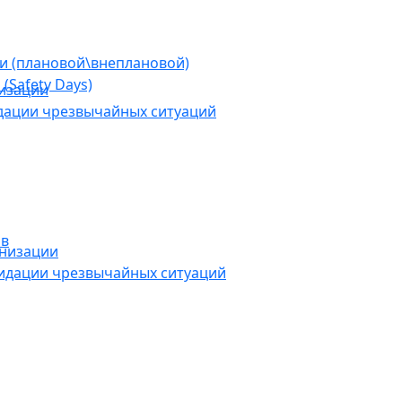
ии (плановой\внеплановой)
(Safety Days)
низации
дации чрезвычайных ситуаций
ов
анизации
видации чрезвычайных ситуаций