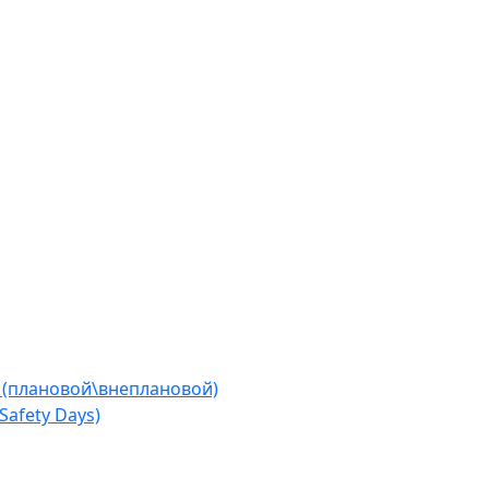
 (плановой\внеплановой)
afety Days)