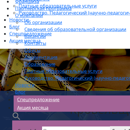
Франшиза
Платные образовательные услуги
Партнерская программа
Руководство. Педагогический (научно-педагогич
О компании
Новости
Об организации
Блог
Сведения об образовательной организации
Спецпредложение
Вакансии
Акция месяца
Контакты
Офисы
Документация
Образование
Платные образовательные услуги
Руководство. Педагогический (научно-педаго
Новости
Блог
Спецпредложение
Кровельщ
Акция месяца
АС Безопасности
>
Рабочие кадры обуче