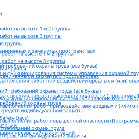
и
бот на высоте 1 и 2 группы
абот на высоте 3 группы
ия группы
раниченных и замкнутых пространствах
абот на высоте 1 и 2 группы
работ на высоте 3 группы
й требований охраны труда (все буквы)
ния группы
 и функционирования системы управления охраной тру
граниченных и замкнутых пространствах
ыполнения работ при воздействии вредных и (или) опа
ний требований охраны труда (все буквы)
выполнения работ повышенной опасности (Программа В
а и функционирования системы управления охраной тр
требований охраны труда
выполнения работ при воздействии вредных и (или) оп
 средств индивидуальной защиты
afety Days)
 выполнения работ повышенной опасности (Программа 
низации
 требований охраны труда
дации чрезвычайных ситуаций
) средств индивидуальной защиты