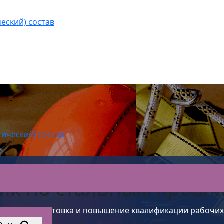
еский) состав
гический) состав
ик по стальным кровл
ние
>
Подготовка и повышение квалификации рабочих